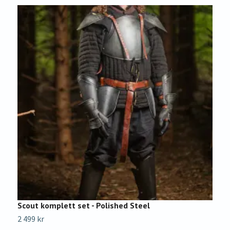
Scout komplett set - Polished Steel
S
2 499 kr
3