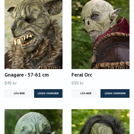
Gnagare - 57-61 cm
Feral Orc
849 kr
699 kr
LÄS MER
LÄS MER
LÄGG I KORGEN