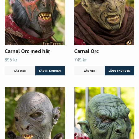
Carnal Orc med hår
Carnal Orc
895 kr
749 kr
LÄS MER
LÄS MER