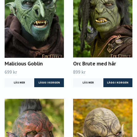
Malicious Goblin
Orc Brute med hår
699 kr
899 kr
LÄS MER
LÄGG I KORGEN
LÄS MER