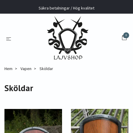
Säkra betalningar / Hög kvalitet
0
Hem
Vapen
Sköldar
Sköldar