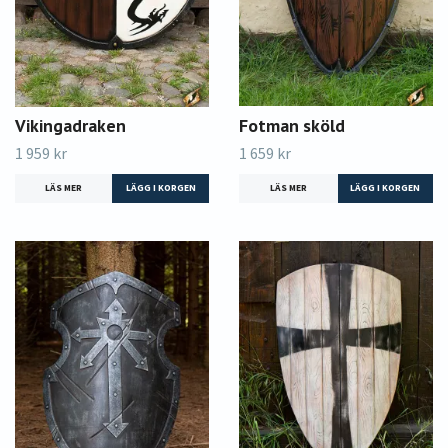
Vikingadraken
Fotman sköld
1 959 kr
1 659 kr
LÄS MER
LÄGG I KORGEN
LÄS MER