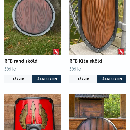
RFB rund sköld
RFB Kite sköld
599 kr
599 kr
LÄS MER
LÄGG I KORGEN
LÄS MER
LÄGG I KORGEN