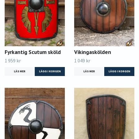
Fyrkantig Scutum sköld
Vikingaskölden
1 959 kr
1 049 kr
LÄS MER
LÄGG I KORGEN
LÄS MER
LÄGG I KORGEN