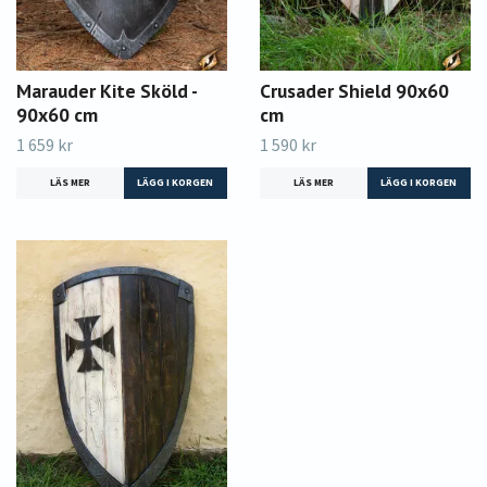
Marauder Kite Sköld -
Crusader Shield 90x60
90x60 cm
cm
1 659 kr
1 590 kr
LÄS MER
LÄS MER