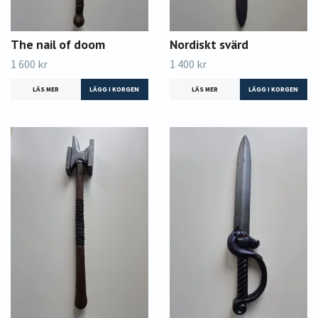
The nail of doom
Nordiskt svärd
1 600 kr
1 400 kr
LÄS MER
LÄS MER