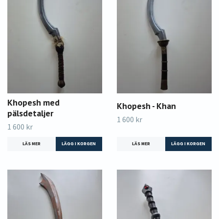
Khopesh med
Khopesh - Khan
pälsdetaljer
1 600 kr
1 600 kr
LÄS MER
LÄS MER