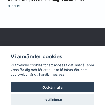
8 999 kr
1
Om oss
Vi använder cookies
Kontakta oss
Vi använder cookies för att anpassa det innehåll som
visas för dig och för att du ska få bästa tänkbara
upplevelse när du handlar hos oss.
Godkänn alla
© 2026 Lajvshop
Powered by Quickbutik
Inställningar