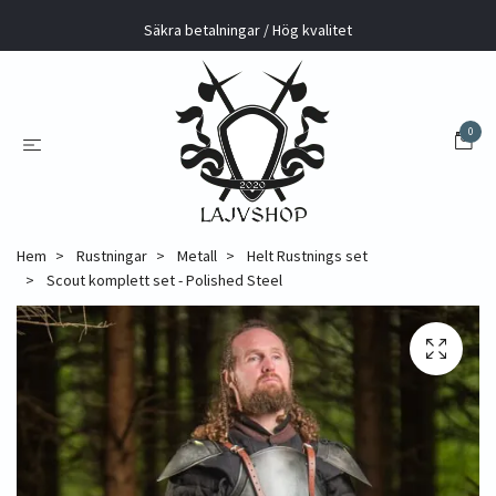
Säkra betalningar / Hög kvalitet
0
Hem
Rustningar
Metall
Helt Rustnings set
Scout komplett set - Polished Steel