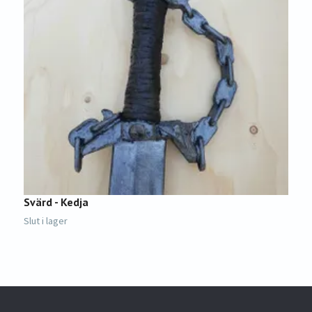
Svärd - Kedja
H
1
Slut i lager