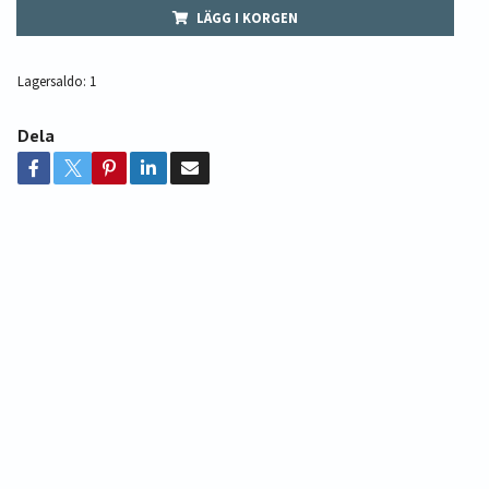
LÄGG I KORGEN
Lagersaldo:
1
Dela