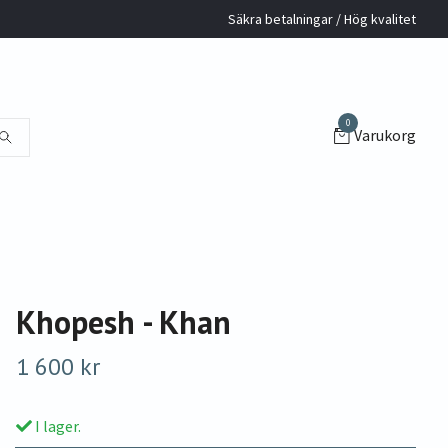
Säkra betalningar / Hög kvalitet
0
Varukorg
Khopesh - Khan
1 600 kr
I lager.