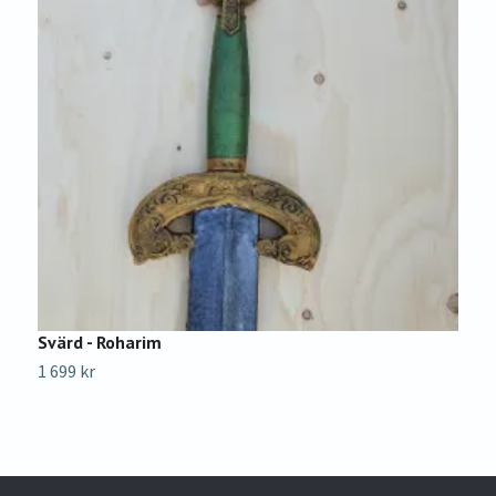
Svärd - Roharim
M
1 699 kr
1