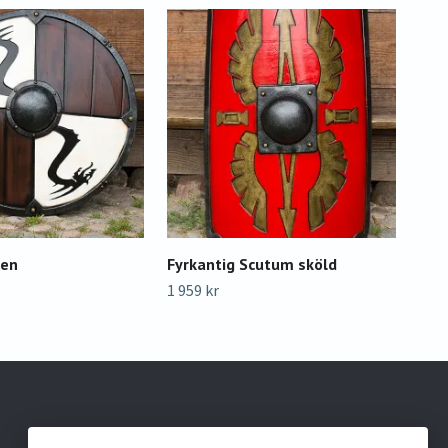
ken
Fyrkantig Scutum sköld
RFB
1 959 kr
599 