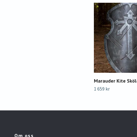
Marauder Kite Sköl
1 659 kr
Om oss