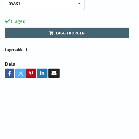
SVART
I lager.
LÄGG I KORGEN
Lagersaldo:
1
Dela