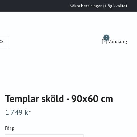
Säkra betalningar / Hög kvalitet
0
Varukorg
Templar sköld - 90x60 cm
1 749 kr
Färg