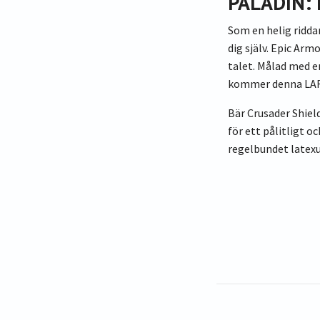
PALADIN:
Som en helig ridda
dig själv. Epic Arm
talet. Målad med en
kommer denna LARP-
Bär Crusader Shie
för ett pålitligt o
regelbundet latexu