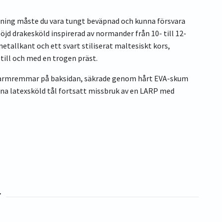
rdning måste du vara tungt beväpnad och kunna försvara
böjd drakesköld inspirerad av normander från 10- till 12-
etallkant och ett svart stiliserat maltesiskt kors,
till och med en trogen präst.
derarmremmar på baksidan, säkrade genom hårt EVA-skum
denna latexsköld tål fortsatt missbruk av en LARP med