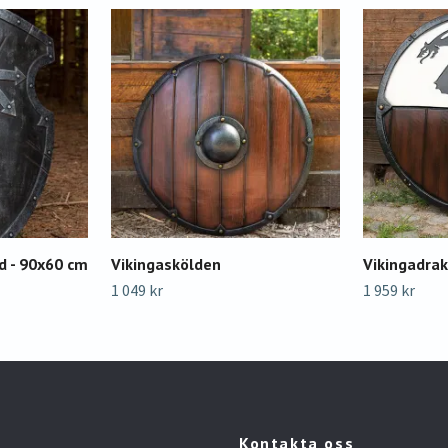
d - 90x60 cm
Vikingaskölden
Vikingadra
1 049 kr
1 959 kr
Kontakta oss