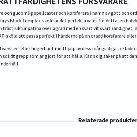
 RÄTTFÄRDIGHETENS FÖRSVARARE
re och gudomlig spellcaster och korsfarare i namn av gott och o
ourys Black Templar-sköld är det perfekta valet för detta; en halv
 trästruktur patina överlagrad med en svart vit svart randighet, m
sköld att passa perfekt i händerna på en orädd korsfarare eller 
ld vänster- eller högerhänt med hjälp av dess mångsidiga tre lä
ch solidt grepp som är gjort för att hålla. Känn dig säker på att 
nderhåll.