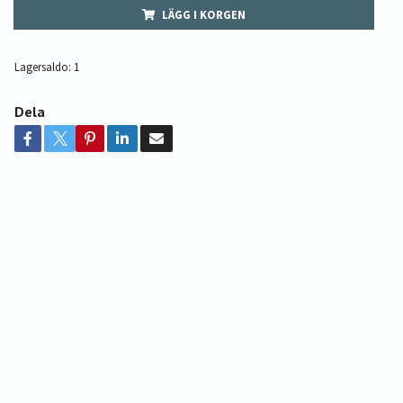
LÄGG I KORGEN
Lagersaldo:
1
Dela