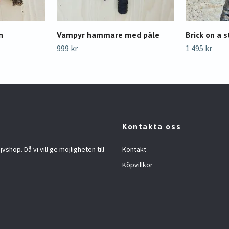
n
Vampyr hammare med påle
Brick on a s
999 kr
1 495 kr
Kontakta oss
jvshop. Då vi vill ge möjligheten till
Kontakt
Köpvillkor