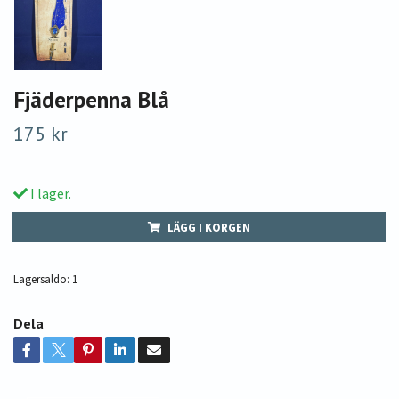
Fjäderpenna Blå
175 kr
I lager.
LÄGG I KORGEN
Lagersaldo:
1
Dela