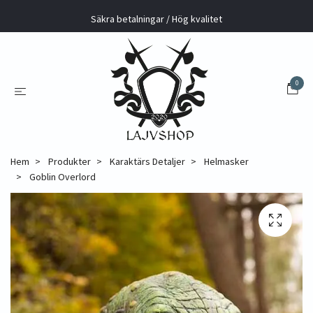
Säkra betalningar / Hög kvalitet
0
Hem
Produkter
Karaktärs Detaljer
Helmasker
Goblin Overlord