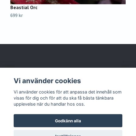
Beastial Orc
B
699 kr
6
Om oss
Vi använder cookies
Kontakta oss
Vi använder cookies för att anpassa det innehåll som
visas för dig och för att du ska få bästa tänkbara
upplevelse när du handlar hos oss.
Godkänn alla
© 2026 Lajvshop
Powered by Quickbutik