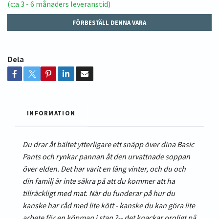
(c:a 3 - 6 månaders leveranstid)
FÖRBESTÄLL DENNA VARA
Dela
INFORMATION
Du drar åt bältet ytterligare ett snäpp över dina Basic
Pants och rynkar pannan åt den urvattnade soppan
över elden. Det har varit en lång vinter, och du och
din familj är inte säkra på att du kommer att ha
tillräckligt med mat. När du funderar på hur du
kanske har råd med lite kött - kanske du kan göra lite
arbete för en köpman i stan ?-- det knackar oroligt på